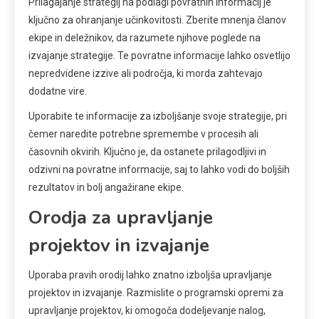
Prilagajanje strategij na podlagi povratnih informacij je
ključno za ohranjanje učinkovitosti. Zberite mnenja članov
ekipe in deležnikov, da razumete njihove poglede na
izvajanje strategije. Te povratne informacije lahko osvetlijo
nepredvidene izzive ali področja, ki morda zahtevajo
dodatne vire.
Uporabite te informacije za izboljšanje svoje strategije, pri
čemer naredite potrebne spremembe v procesih ali
časovnih okvirih. Ključno je, da ostanete prilagodljivi in
odzivni na povratne informacije, saj to lahko vodi do boljših
rezultatov in bolj angažirane ekipe.
Orodja za upravljanje
projektov in izvajanje
Uporaba pravih orodij lahko znatno izboljša upravljanje
projektov in izvajanje. Razmislite o programski opremi za
upravljanje projektov, ki omogoča dodeljevanje nalog,