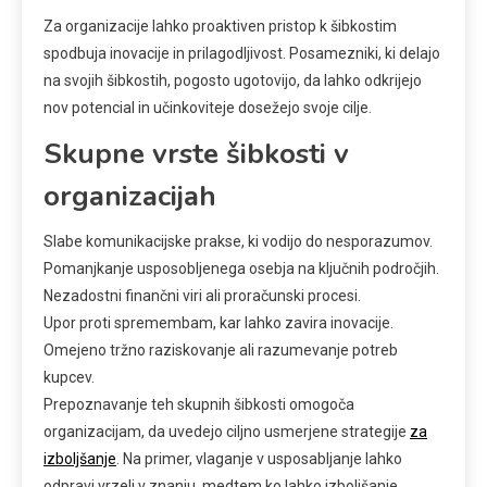
Za organizacije lahko proaktiven pristop k šibkostim
spodbuja inovacije in prilagodljivost. Posamezniki, ki delajo
na svojih šibkostih, pogosto ugotovijo, da lahko odkrijejo
nov potencial in učinkoviteje dosežejo svoje cilje.
Skupne vrste šibkosti v
organizacijah
Slabe komunikacijske prakse, ki vodijo do nesporazumov.
Pomanjkanje usposobljenega osebja na ključnih področjih.
Nezadostni finančni viri ali proračunski procesi.
Upor proti spremembam, kar lahko zavira inovacije.
Omejeno tržno raziskovanje ali razumevanje potreb
kupcev.
Prepoznavanje teh skupnih šibkosti omogoča
organizacijam, da uvedejo ciljno usmerjene strategije
za
izboljšanje
. Na primer, vlaganje v usposabljanje lahko
odpravi vrzeli v znanju, medtem ko lahko izboljšanje