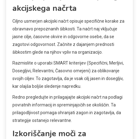
akcijskega načrta
Ciljno usmerjen akcijski načrt opisuje specifične korake za
obravnavo prepoznanih šibkosti. Ta načrt naj vključuje
jasne cilje, časovne okvire in odgovorne osebe, da se
zagotovi odgovornost. Začnite z dajanjem prednosti
šibkostim glede na njihov vpliv na organizacijo.
Razmislite o uporabi SMART kriterijev (Specifični, Merljivi,
Dosegljivi, Relevantni, Časovno omejeni) za oblikovanje
svojih ciljev. To zagotavlja, da je vsak cilj jasen in dosegljiv,
kar olajša boljše sledenje napredku.
Redno pregledujte in prilagajajte akcijski načrt na podlagi
povratnih informacij in spreminjajočih se okoliščin. Ta
prilagodljivost pomaga ohranjati zagon in zagotavlja, da
strategije ostanejo relevantne.
Izkoriščanje moči za