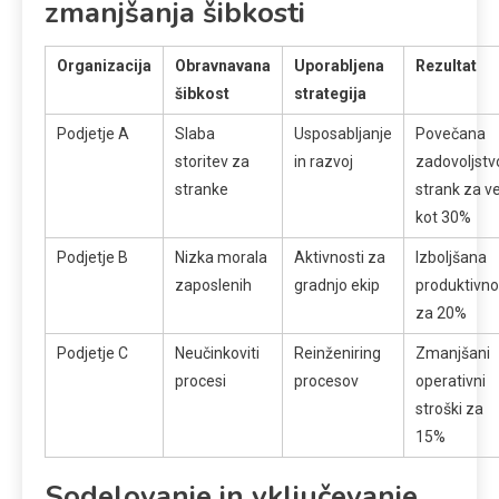
zmanjšanja šibkosti
Organizacija
Obravnavana
Uporabljena
Rezultat
šibkost
strategija
Podjetje A
Slaba
Usposabljanje
Povečana
storitev za
in razvoj
zadovoljstv
stranke
strank za v
kot 30%
Podjetje B
Nizka morala
Aktivnosti za
Izboljšana
zaposlenih
gradnjo ekip
produktivno
za 20%
Podjetje C
Neučinkoviti
Reinženiring
Zmanjšani
procesi
procesov
operativni
stroški za
15%
Sodelovanje in vključevanje