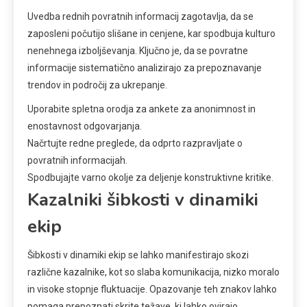
Uvedba rednih povratnih informacij zagotavlja, da se
zaposleni počutijo slišane in cenjene, kar spodbuja kulturo
nenehnega izboljševanja. Ključno je, da se povratne
informacije sistematično analizirajo za prepoznavanje
trendov in področij za ukrepanje.
Uporabite spletna orodja za ankete za anonimnost in
enostavnost odgovarjanja.
Načrtujte redne preglede, da odprto razpravljate o
povratnih informacijah.
Spodbujajte varno okolje za deljenje konstruktivne kritike.
Kazalniki šibkosti v dinamiki
ekip
Šibkosti v dinamiki ekip se lahko manifestirajo skozi
različne kazalnike, kot so slaba komunikacija, nizko moralo
in visoke stopnje fluktuacije. Opazovanje teh znakov lahko
pomaga prepoznati skrite težave, ki lahko ovirajo