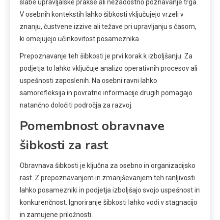
slabe upravljalske prakse ali nezadostno poznavanje trga.
V osebnih kontekstih lahko šibkosti vključujejo vrzeli v
znanju, čustvene izzive ali težave pri upravljanju s časom,
ki omejujejo učinkovitost posameznika.
Prepoznavanje teh šibkosti je prvi korak k izboljšanju. Za
podjetja to lahko vključuje analizo operativnih procesov ali
uspešnosti zaposlenih. Na osebni ravni lahko
samorefleksija in povratne informacije drugih pomagajo
natančno določiti področja za razvoj.
Pomembnost obravnave
šibkosti za rast
Obravnava šibkosti je ključna za osebno in organizacijsko
rast. Z prepoznavanjem in zmanjševanjem teh ranljivosti
lahko posamezniki in podjetja izboljšajo svojo uspešnost in
konkurenčnost. Ignoriranje šibkosti lahko vodi v stagnacijo
in zamujene priložnosti.