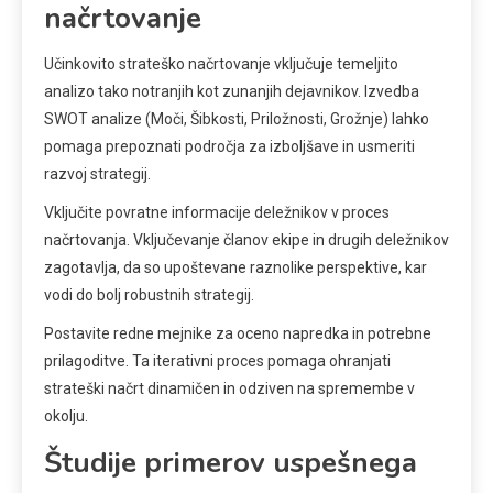
načrtovanje
Učinkovito strateško načrtovanje vključuje temeljito
analizo tako notranjih kot zunanjih dejavnikov. Izvedba
SWOT analize (Moči, Šibkosti, Priložnosti, Grožnje) lahko
pomaga prepoznati področja za izboljšave in usmeriti
razvoj strategij.
Vključite povratne informacije deležnikov v proces
načrtovanja. Vključevanje članov ekipe in drugih deležnikov
zagotavlja, da so upoštevane raznolike perspektive, kar
vodi do bolj robustnih strategij.
Postavite redne mejnike za oceno napredka in potrebne
prilagoditve. Ta iterativni proces pomaga ohranjati
strateški načrt dinamičen in odziven na spremembe v
okolju.
Študije primerov uspešnega